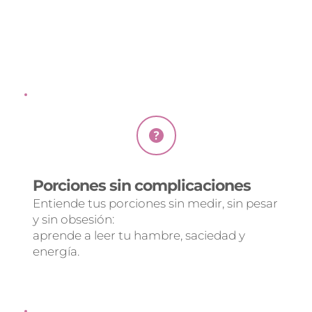
prácticas que te sostienen de verdad, sin 
complicación y sin seguir “platos 
perfectos”.
Porciones sin complicaciones
Entiende tus porciones sin medir, sin pesar 
y sin obsesión:
aprende a leer tu hambre, saciedad y 
energía.