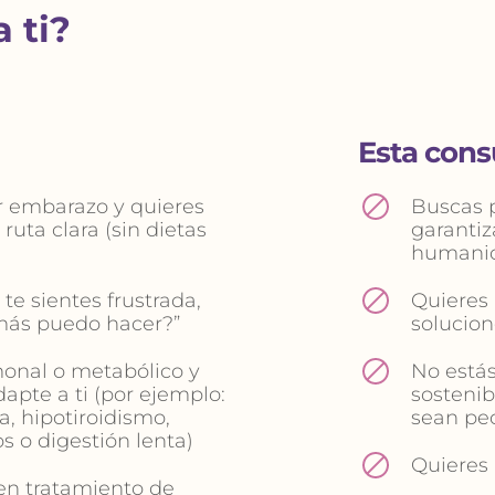
 ti?
Esta consu
 embarazo y quieres 
Buscas p
uta clara (sin dietas 
garantiz
humanid
e sientes frustrada, 
Quieres 
 más puedo hacer?”
solucion
onal o metabólico y 
No estás
apte a ti (por ejemplo: 
sostenib
a, hipotiroidismo, 
sean peq
s o digestión lenta)
Quieres 
 en tratamiento de 