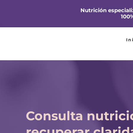
Nutrición especia
100%
In
Consulta nutricio
recuperar clarid